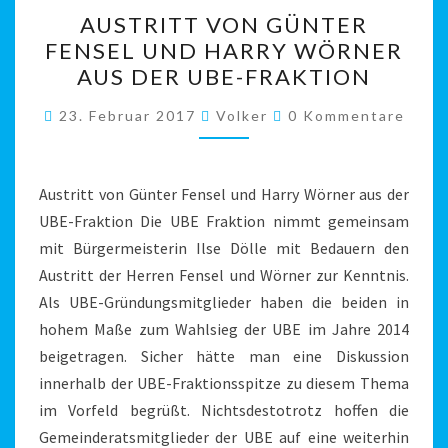
AUSTRITT
AUSTRITT VON GÜNTER
VON
FENSEL UND HARRY WÖRNER
GÜNTER
AUS DER UBE-FRAKTION
FENSEL
UND
Kommentare
23. Februar 2017
Volker
0 Kommentare
HARRY
WÖRNER
AUS
Austritt von Günter Fensel und Harry Wörner aus der
DER
UBE-Fraktion Die UBE Fraktion nimmt gemeinsam
UBE-
mit Bürgermeisterin Ilse Dölle mit Bedauern den
FRAKTION
Austritt der Herren Fensel und Wörner zur Kenntnis.
Als UBE-Gründungsmitglieder haben die beiden in
hohem Maße zum Wahlsieg der UBE im Jahre 2014
beigetragen. Sicher hätte man eine Diskussion
innerhalb der UBE-Fraktionsspitze zu diesem Thema
im Vorfeld begrüßt. Nichtsdestotrotz hoffen die
Gemeinderatsmitglieder der UBE auf eine weiterhin