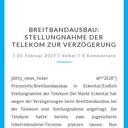
BREITBANDAUSBAU:
BREITBANDAUSBAU:
STELLUNGNAHME
STELLUNGNAHME DER
DER
TELEKOM ZUR VERZÖGERUNG
TELEKOM
ZUR
Kommentare
23. Februar 2017
Volker
0 Kommentare
VERZÖGERUNG
[ditty_news_ticker id=“2518″]
Presseinfo/Breitbandausbau in Eckental/Endlich
Stellungnahme der Telekom Der Markt Eckental hat
wegen der Verzögerungen beim Breitbandausbau bei
der Telekom eine Stellungnahme angefragt. Die
Telekom hatte bereits zwei zugesicherte
Inbetriebnahme-Termine platzen lassen. Nun