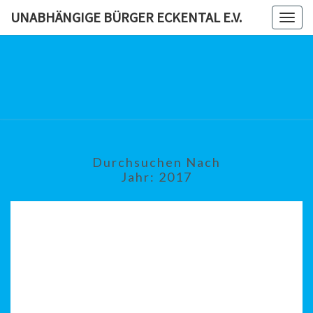
Skip
UNABHÄNGIGE BÜRGER ECKENTAL E.V.
Togg
to
navig
content
UNABHÄN
BÜRG
ECKENTAL
Durchsuchen Nach
Jahr:
2017