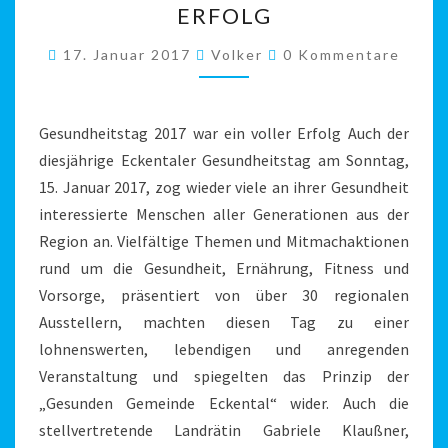
ERFOLG
DER
UBE
Kommentare
17. Januar 2017
Volker
0 Kommentare
WAR
EIN
VOLLER
Gesundheitstag 2017 war ein voller Erfolg Auch der
ERFOLG
diesjährige Eckentaler Gesundheitstag am Sonntag,
15. Januar 2017, zog wieder viele an ihrer Gesundheit
interessierte Menschen aller Generationen aus der
Region an. Vielfältige Themen und Mitmachaktionen
rund um die Gesundheit, Ernährung, Fitness und
Vorsorge, präsentiert von über 30 regionalen
Ausstellern, machten diesen Tag zu einer
lohnenswerten, lebendigen und anregenden
Veranstaltung und spiegelten das Prinzip der
„Gesunden Gemeinde Eckental“ wider. Auch die
stellvertretende Landrätin Gabriele Klaußner,