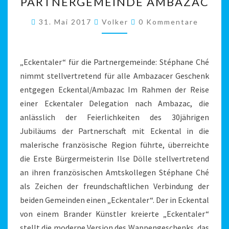
PARTNERGEMEINDE AMBAZAC
DIE
PARTNERGEMEINDE
Kommentare
31. Mai 2017
Volker
0 Kommentare
AMBAZAC
„Eckentaler“ für die Partnergemeinde: Stéphane Ché
nimmt stellvertretend für alle Ambazacer Geschenk
entgegen Eckental/Ambazac Im Rahmen der Reise
einer Eckentaler Delegation nach Ambazac, die
anlässlich der Feierlichkeiten des 30jährigen
Jubiläums der Partnerschaft mit Eckental in die
malerische französische Region führte, überreichte
die Erste Bürgermeisterin Ilse Dölle stellvertretend
an ihren französischen Amtskollegen Stéphane Ché
als Zeichen der freundschaftlichen Verbindung der
beiden Gemeinden einen „Eckentaler“. Der in Eckental
von einem Brander Künstler kreierte „Eckentaler“
stellt die moderne Version des Wappengeschenks, das