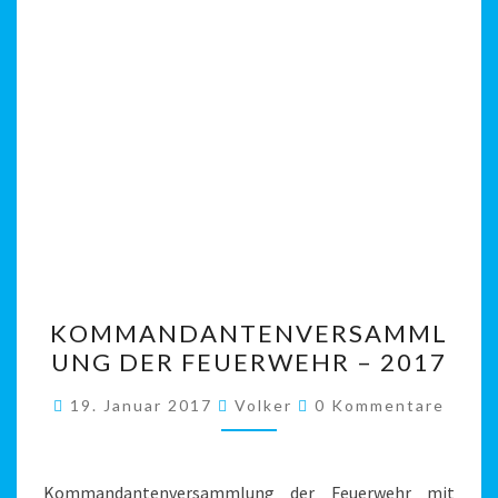
KOMMANDANTENVERSAM
KOMMANDANTENVERSAMML
DER
UNG DER FEUERWEHR – 2017
FEUERWEHR
–
Kommentare
19. Januar 2017
Volker
0 Kommentare
2017
Kommandantenversammlung der Feuerwehr mit