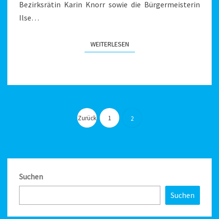
Bezirksrätin Karin Knorr sowie die Bürgermeisterin
Ilse…
WEITERLESEN
WEITERLESEN
Seitennummerierung
der
Zurück
1
2
Beiträge
Suchen
Suchen