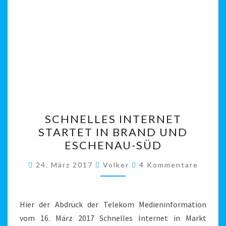
SCHNELLES
SCHNELLES INTERNET
INTERNET
STARTET IN BRAND UND
STARTET
ESCHENAU-SÜD
IN
BRAND
Kommentare
24. März 2017
Volker
4 Kommentare
UND
ESCHENAU-
SÜD
Hier der Abdruck der Telekom Medieninformation
vom 16. März 2017 Schnelles Internet in Markt