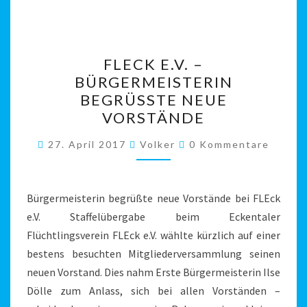
FLECK
FLECK E.V. –
E.V.
BÜRGERMEISTERIN
–
BEGRÜSSTE NEUE V
BÜRGERMEISTERIN
ORSTÄNDE
BEGRÜSSTE N
Kommentare
EUE V
27. April 2017
Volker
0 Kommentare
ORSTÄNDE
Bürgermeisterin begrüßte neue Vorstände bei FLEck
e.V. Staffelübergabe beim Eckentaler
Flüchtlingsverein FLEck e.V. wählte kürzlich auf einer
bestens besuchten Mitgliederversammlung seinen
neuen Vorstand. Dies nahm Erste Bürgermeisterin Ilse
Dölle zum Anlass, sich bei allen Vorständen –