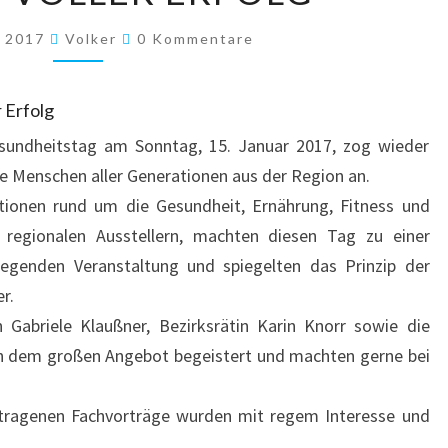
DER
Kommentare
UBE
r 2017
Volker
0 Kommentare
WAR
EIN
 Erfolg
VOLLER
esundheitstag am Sonntag, 15. Januar 2017, zog wieder
ERFOLG
rte Menschen aller Generationen aus der Region an.
ionen rund um die Gesundheit, Ernährung, Fitness und
 regionalen Ausstellern, machten diesen Tag zu einer
egenden Veranstaltung und spiegelten das Prinzip der
r.
n Gabriele Klaußner, Bezirksrätin Karin Knorr sowie die
on dem großen Angebot begeistert und machten gerne bei
tragenen Fachvorträge wurden mit regem Interesse und