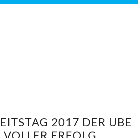
DER
ITSTAG 2017 DER UBE
GESUNDHEITSTAG
 VOLLER ERFOLG
2017