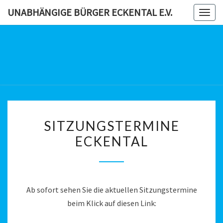
Skip
UNABHÄNGIGE BÜRGER ECKENTAL E.V.
Togg
to
navig
content
UNABHÄN
BÜRG
ECKENTAL
SITZUNGSTERMINE
SITZUNGSTERMINE
ECKENTAL
ECKENTAL
Ab sofort sehen Sie die aktuellen Sitzungstermine
beim Klick auf diesen Link: