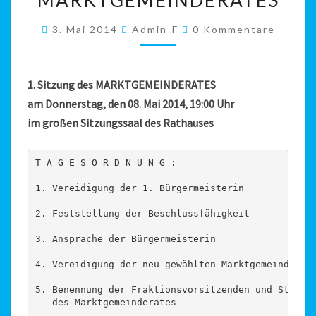
DES
Kommentare
3. Mai 2014
Admin-F
0 Kommentare
MARKTGEMEINDERATES
1. Sitzung des MARKTGEMEINDERATES
am Donnerstag, den 08. Mai 2014, 19:00 Uhr
im großen Sitzungssaal des Rathauses
T A G E S O R D N U N G :

1. Vereidigung der 1. Bürgermeisterin

2. Feststellung der Beschlussfähigkeit

3. Ansprache der Bürgermeisterin

4. Vereidigung der neu gewählten Marktgemeinderats
5. Benennung der Fraktionsvorsitzenden und Stellve
   des Marktgemeinderates
