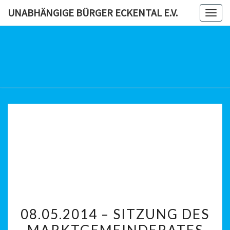
Skip
UNABHÄNGIGE BÜRGER ECKENTAL E.V.
Togg
to
navig
content
UNABHÄN
BÜRG
ECKENTAL
08.05.2014
08.05.2014 – SITZUNG DES
–
MARKTGEMEINDERATES
SITZUNG