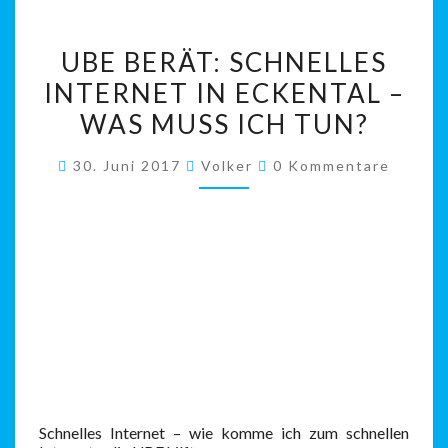
UBE
UBE BERÄT: SCHNELLES
BERÄT:
INTERNET IN ECKENTAL –
SCHNELLES
WAS MUSS ICH TUN?
INTERNET
IN
Kommentare
30. Juni 2017
Volker
0 Kommentare
ECKENTAL
–
WAS
MUSS
ICH
TUN?
Schnelles Internet – wie komme ich zum schnellen