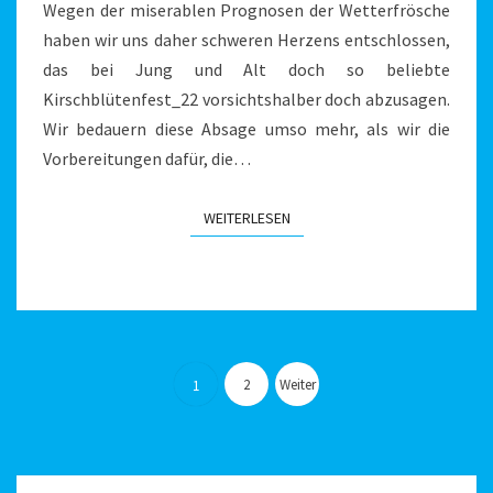
Wegen der miserablen Prognosen der Wetterfrösche
haben wir uns daher schweren Herzens entschlossen,
das bei Jung und Alt doch so beliebte
Kirschblütenfest_22 vorsichtshalber doch abzusagen.
Wir bedauern diese Absage umso mehr, als wir die
Vorbereitungen dafür, die…
WEITERLESEN
WEITERLESEN
Seitennummerierung
der
2
Weiter
1
Beiträge