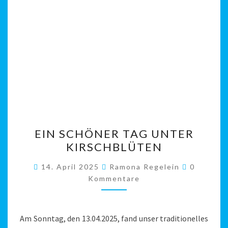
EIN
EIN SCHÖNER TAG UNTER
SCHÖNER
KIRSCHBLÜTEN
TAG
UNTER
Komment
14. April 2025
Ramona Regelein
0
KIRSCHBLÜTEN
Kommentare
Am Sonntag, den 13.04.2025, fand unser traditionelles