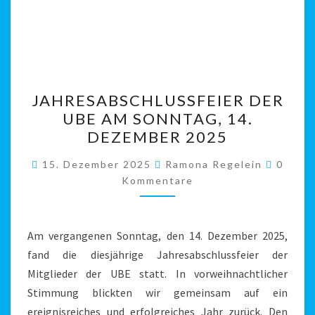
JAHRESABSCHLUSSFEIER
JAHRESABSCHLUSSFEIER DER
DER
UBE AM SONNTAG, 14.
UBE
DEZEMBER 2025
AM
SONNTAG,
Komme
15. Dezember 2025
Ramona Regelein
0
14.
Kommentare
DEZEMBER
2025
Am vergangenen Sonntag, den 14. Dezember 2025,
fand die diesjährige Jahresabschlussfeier der
Mitglieder der UBE statt. In vorweihnachtlicher
Stimmung blickten wir gemeinsam auf ein
ereignisreiches und erfolgreiches Jahr zurück. Den