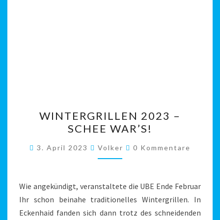
WINTERGRILLEN
WINTERGRILLEN 2023 –
2023
SCHEE WAR’S!
–
SCHEE
Kommentare
3. April 2023
Volker
0 Kommentare
WAR’S!
Wie angekündigt, veranstaltete die UBE Ende Februar
Ihr schon beinahe traditionelles Wintergrillen. In
Eckenhaid fanden sich dann trotz des schneidenden