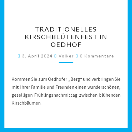
TRADITIONELLES
TRADITIONELLES
KIRSCHBLÜTENFEST
KIRSCHBLÜTENFEST IN
IN
OEDHOF
OEDHOF
Kommentare
3. April 2024
Volker
0 Kommentare
Kommen Sie zum Oedhofer „Berg“ und verbringen Sie
mit Ihrer Familie und Freunden einen wunderschönen,
geselligen Frühlingsnachmittag zwischen blühenden
Kirschbäumen.