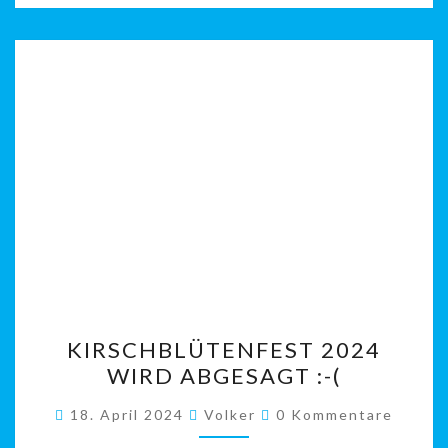
KIRSCHBLÜTENFEST
KIRSCHBLÜTENFEST 2024
2024
WIRD ABGESAGT :-(
WIRD
ABGESAGT
Kommentare
18. April 2024
Volker
0 Kommentare
:-