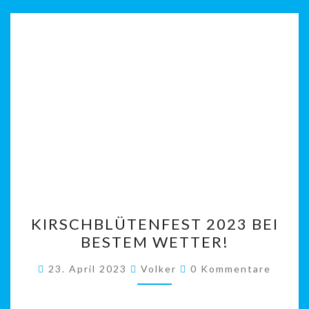
KIRSCHBLÜTENFEST
KIRSCHBLÜTENFEST 2023 BEI
2023
BESTEM WETTER!
BEI
BESTEM
Kommentare
23. April 2023
Volker
0 Kommentare
WETTER!