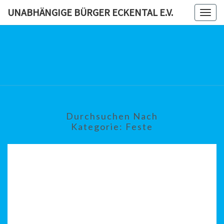
Skip
UNABHÄNGIGE BÜRGER ECKENTAL E.V.
Togg
to
navig
content
UNABHÄN
BÜRG
ECKENTAL
Durchsuchen Nach
Kategorie:
Feste