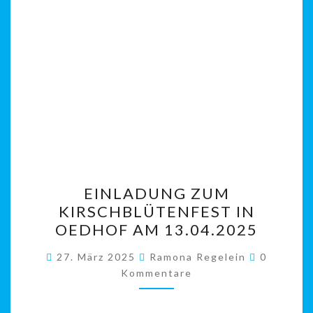
EINLADUNG
EINLADUNG ZUM
ZUM
KIRSCHBLÜTENFEST IN
KIRSCHBLÜTENFEST
OEDHOF AM 13.04.2025
IN
OEDHOF
Kommenta
27. März 2025
Ramona Regelein
0
AM
Kommentare
13.04.2025