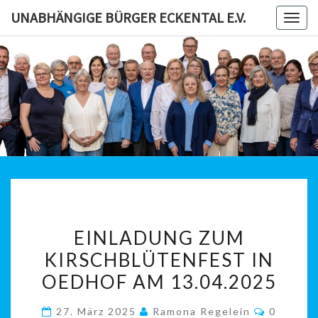
Skip
UNABHÄNGIGE BÜRGER ECKENTAL E.V.
Togg
to
navig
content
UNABHÄN
BÜRG
ECKENTAL
EINLADUNG
EINLADUNG ZUM
ZUM
KIRSCHBLÜTENFEST IN
KIRSCHBLÜTENFEST
OEDHOF AM 13.04.2025
IN
OEDHOF
Komment
27. März 2025
Ramona Regelein
0
AM