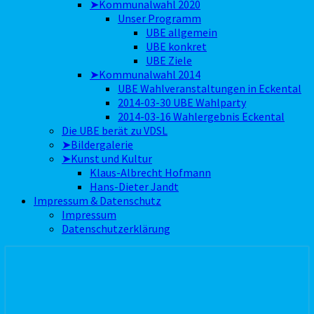
➤Kommunalwahl 2020
Unser Programm
UBE allgemein
UBE konkret
UBE Ziele
➤Kommunalwahl 2014
UBE Wahlveranstaltungen in Eckental
2014-03-30 UBE Wahlparty
2014-03-16 Wahlergebnis Eckental
Die UBE berät zu VDSL
➤Bildergalerie
➤Kunst und Kultur
Klaus-Albrecht Hofmann
Hans-Dieter Jandt
Impressum & Datenschutz
Impressum
Datenschutzerklärung
Unabhängige Bürger Eckental
e.V.