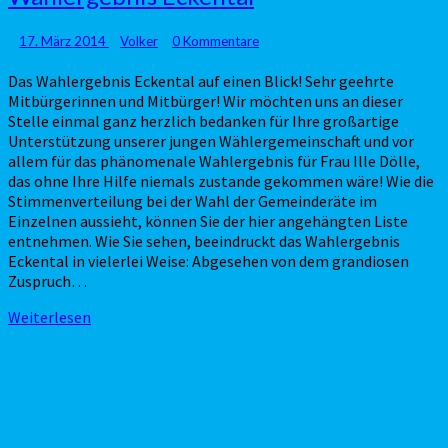
Eckental
Kommentare
17. März 2014
Volker
0 Kommentare
Das Wahlergebnis Eckental auf einen Blick! Sehr geehrte
Mitbürgerinnen und Mitbürger! Wir möchten uns an dieser
Stelle einmal ganz herzlich bedanken für Ihre großartige
Unterstützung unserer jungen Wählergemeinschaft und vor
allem für das phänomenale Wahlergebnis für Frau Ille Dölle,
das ohne Ihre Hilfe niemals zustande gekommen wäre! Wie die
Stimmenverteilung bei der Wahl der Gemeinderäte im
Einzelnen aussieht, können Sie der hier angehängten Liste
entnehmen. Wie Sie sehen, beeindruckt das Wahlergebnis
Eckental in vielerlei Weise: Abgesehen von dem grandiosen
Zuspruch…
Weiterlesen
Weiterlesen