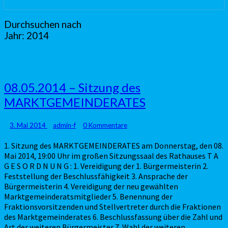
Durchsuchen nach
Jahr:
2014
08.05.2014
08.05.2014 – Sitzung des
–
MARKTGEMEINDERATES
Sitzung
des
MARKTGEMEINDERATES
Kommentare
3. Mai 2014
admin-f
0 Kommentare
1. Sitzung des MARKTGEMEINDERATES am Donnerstag, den 08.
Mai 2014, 19:00 Uhr im großen Sitzungssaal des Rathauses T A
G E S O R D N U N G : 1. Vereidigung der 1. Bürgermeisterin 2.
Feststellung der Beschlussfähigkeit 3. Ansprache der
Bürgermeisterin 4. Vereidigung der neu gewählten
Marktgemeinderatsmitglieder 5. Benennung der
Fraktionsvorsitzenden und Stellvertreter durch die Fraktionen
des Marktgemeinderates 6. Beschlussfassung über die Zahl und
Art der weiteren Bürgermeister 7. Wahl der weiteren