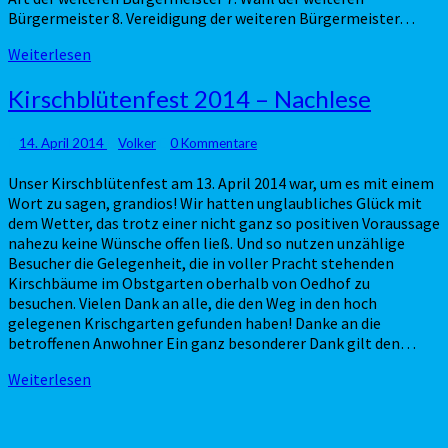
Bürgermeister 8. Vereidigung der weiteren Bürgermeister…
Weiterlesen
Weiterlesen
Kirschblütenfest
Kirschblütenfest 2014 – Nachlese
2014
–
Kommentare
14. April 2014
Volker
0 Kommentare
Nachlese
Unser Kirschblütenfest am 13. April 2014 war, um es mit einem
Wort zu sagen, grandios! Wir hatten unglaubliches Glück mit
dem Wetter, das trotz einer nicht ganz so positiven Voraussage
nahezu keine Wünsche offen ließ. Und so nutzen unzählige
Besucher die Gelegenheit, die in voller Pracht stehenden
Kirschbäume im Obstgarten oberhalb von Oedhof zu
besuchen. Vielen Dank an alle, die den Weg in den hoch
gelegenen Krischgarten gefunden haben! Danke an die
betroffenen Anwohner Ein ganz besonderer Dank gilt den…
Weiterlesen
Weiterlesen