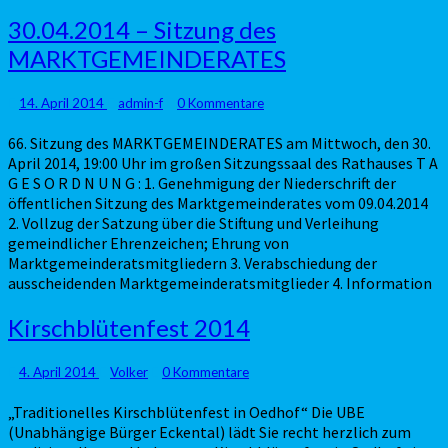
30.04.2014
30.04.2014 – Sitzung des
–
MARKTGEMEINDERATES
Sitzung
des
MARKTGEMEINDERATES
Kommentare
14. April 2014
admin-f
0 Kommentare
66. Sitzung des MARKTGEMEINDERATES am Mittwoch, den 30.
April 2014, 19:00 Uhr im großen Sitzungssaal des Rathauses T A
G E S O R D N U N G : 1. Genehmigung der Niederschrift der
öffentlichen Sitzung des Marktgemeinderates vom 09.04.2014
2. Vollzug der Satzung über die Stiftung und Verleihung
gemeindlicher Ehrenzeichen; Ehrung von
Marktgemeinderatsmitgliedern 3. Verabschiedung der
ausscheidenden Marktgemeinderatsmitglieder 4. Information
Kirschblütenfest
Kirschblütenfest 2014
2014
Kommentare
4. April 2014
Volker
0 Kommentare
„Traditionelles Kirschblütenfest in Oedhof“ Die UBE
(Unabhängige Bürger Eckental) lädt Sie recht herzlich zum