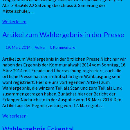
Abs. 3 BauGB 2.2 Satzungsbeschluss 3. Sanierung der
Mittelschule;…
Weiterlesen
Weiterlesen
Artikel
Artikel zum Wahlergebnis in der Presse
zum
Wahlergebnis
Kommentare
19. März 2014
Volker
0 Kommentare
in
der
Artikel zum Wahlergebnis in der örtlichen Presse Nicht nur wir
Presse
haben das Ergebnis der Kommunalwahl 2014 vom Sonntag, 16.
März 2014 mit Freude und Überraschung registriert, auch die
örtliche Presse hat den erdrutschartigen Wahlausgang sehr
wohl registriert. Hier die uns vorliegenden Artikel zum
Wahlergebnis, die wir zum Teil als Scan und zum Teil als Link
zusammengetragen haben. Zunächst hier der Bericht der
Erlanger Nachrichten in der Ausgabe vom 18. März 2014: Den
Artikel aus der Pegnitzzeitung vom 17. März gibt…
Weiterlesen
Weiterlesen
Wahlergebnis
Wahlergebnis Eckental