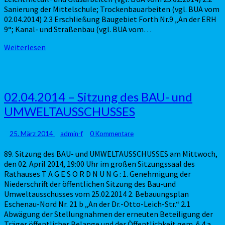
Sanierung der Mittelschule; Trockenbauarbeiten (vgl. BUA vom
02.04.2014) 2.3 Erschließung Baugebiet Forth Nr.9 „An der ERH
9“; Kanal- und Straßenbau (vgl. BUA vom…
Weiterlesen
Weiterlesen
02.04.2014
02.04.2014 – Sitzung des BAU- und
–
UMWELTAUSSCHUSSES
Sitzung
des
BAU-
Kommentare
25. März 2014
admin-f
0 Kommentare
und
89. Sitzung des BAU- und UMWELTAUSSCHUSSES am Mittwoch,
UMWELTAUSSCHUSSES
den 02. April 2014, 19:00 Uhr im großen Sitzungssaal des
Rathauses T A G E S O R D N U N G : 1. Genehmigung der
Niederschrift der öffentlichen Sitzung des Bau-und
Umweltausschusses vom 25.02.2014 2. Bebauungsplan
Eschenau-Nord Nr. 21 b „An der Dr.-Otto-Leich-Str.“ 2.1
Abwägung der Stellungnahmen der erneuten Beteiligung der
Träger öffentlicher Belange und der Öffentlichkeit gem. § 4 a