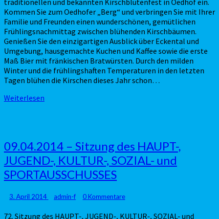
traditionellen und bekannten Kirschblütenfest in Oedhof ein.
Kommen Sie zum Oedhofer „Berg“ und verbringen Sie mit Ihrer
Familie und Freunden einen wunderschönen, gemütlichen
Frühlingsnachmittag zwischen blühenden Kirschbäumen.
Genießen Sie den einzigartigen Ausblick über Eckental und
Umgebung, hausgemachte Kuchen und Kaffee sowie die erste
Maß Bier mit fränkischen Bratwürsten. Durch den milden
Winter und die frühlingshaften Temperaturen in den letzten
Tagen blühen die Kirschen dieses Jahr schon…
Weiterlesen
Weiterlesen
09.04.2014
09.04.2014 – Sitzung des HAUPT-,
–
JUGEND-, KULTUR-, SOZIAL- und
Sitzung
SPORTAUSSCHUSSES
des
HAUPT-,
JUGEND-,
Kommentare
3. April 2014
admin-f
0 Kommentare
KULTUR-,
SOZIAL-
72. Sitzung des HAUPT-, JUGEND-, KULTUR-, SOZIAL- und