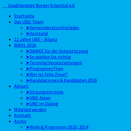
Skip
Unabhängige Bürger Eckental e.V.
Toggle
to
navigation
Startseite
content
Das UBE-Team
➤Gemeinderatsmitglieder
➤Vorstand
12 Jahre UBE – Bilanz
WAHL 2026
➤DANKE für die Unterstützung
➤So wählen Sie richtig
➤Termine/Veranstaltungen
➤Programm/Flyer
➤Wer ist Felix Zosel?
➤Kandidatinnen & Kandidaten 2026
Aktuell
➤Sitzungstermine
➤UBE-News
➤UBE im Dialog
Mitglied werden
Kontakt
Archiv
➤Wahl & Programm 2020, 2014