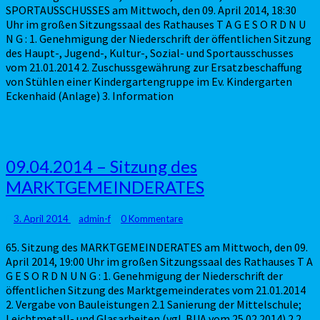
und
SPORTAUSSCHUSSES am Mittwoch, den 09. April 2014, 18:30
SPORTAUSSCHUSSES
Uhr im großen Sitzungssaal des Rathauses T A G E S O R D N U
N G : 1. Genehmigung der Niederschrift der öffentlichen Sitzung
des Haupt-, Jugend-, Kultur-, Sozial- und Sportausschusses
vom 21.01.2014 2. Zuschussgewährung zur Ersatzbeschaffung
von Stühlen einer Kindergartengruppe im Ev. Kindergarten
Eckenhaid (Anlage) 3. Information
09.04.2014
09.04.2014 – Sitzung des
–
MARKTGEMEINDERATES
Sitzung
des
MARKTGEMEINDERATES
Kommentare
3. April 2014
admin-f
0 Kommentare
65. Sitzung des MARKTGEMEINDERATES am Mittwoch, den 09.
April 2014, 19:00 Uhr im großen Sitzungssaal des Rathauses T A
G E S O R D N U N G : 1. Genehmigung der Niederschrift der
öffentlichen Sitzung des Marktgemeinderates vom 21.01.2014
2. Vergabe von Bauleistungen 2.1 Sanierung der Mittelschule;
Leichtmetall- und Glasarbeiten (vgl. BUA vom 25.02.2014) 2.2