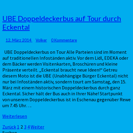
UBE
UBE Doppeldeckerbus auf Tour durch
Doppeldeckerbus
Eckental
auf
Tour
durch
Kommentare
12. März 2014
Volker
0 Kommentare
Eckental
UBE Doppeldeckerbus on Tour Alle Parteien sind im Moment
auf traditionellen Infoständen aktiv. Vor dem Lidl, EDEKA oder
dem Bäcker werden Visitenkarten, Broschüren und kleine
Präsente verteilt. „Eckental braucht neue Ideen!“ Getreu
diesem Moto ist die UBE (Unabhängige Bürger Eckental) nicht
nur bei Infoständen aktiv, sondern tourt am Samstag, den 15.
März mit einem historischen Doppeldeckerbus durch ganz
Eckental. Sicher hält der Bus auch in Ihrer Nähe! Startpunkt
von unserem Doppeldeckerbus ist in Eschenau gegenüber Rewe
um 7.45 Uhr….
Weiterlesen
Weiterlesen
Seitennummerierung
Zurück
1
2
3
4
Weiter
Suchen