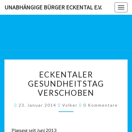
Skip
UNABHÄNGIGE BÜRGER ECKENTAL E.V.
Togg
to
navig
content
UNABHÄN
BÜRG
ECKENTAL
ECKENTALER
ECKENTALER
GESUNDHEITSTAG
GESUNDHEITSTAG
VERSCHOBEN
VERSCHOBEN
Kommentare
23. Januar 2014
Volker
0 Kommentare
Planung seit Juni 2013