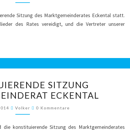
ierende Sitzung des Marktgemeinderates Eckental statt.
eder des Rates vereidigt, und die Vertreter unserer
KONSTITUIERENDE
UIERENDE SITZUNG
SITZUNG
EINDERAT ECKENTAL
MARKTGEMEINDERAT
ECKENTAL
Kommentare
 2014
Volker
0 Kommentare
 die konstituierende Sitzung des Marktgemeinderates