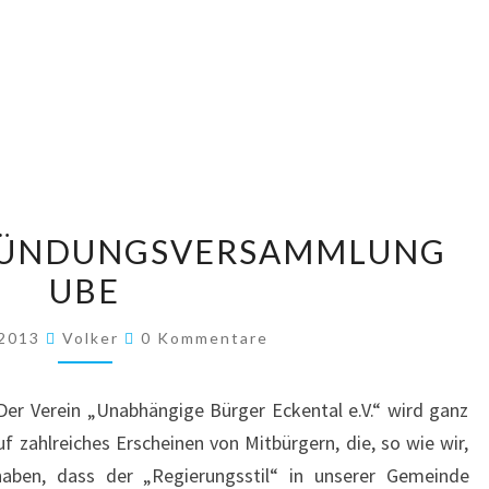
18.03.2013
 GRÜNDUNGSVERSAMMLUNG
–
UBE
GRÜNDUNGSVERSAMMLUNG
UBE
Kommentare
 2013
Volker
0 Kommentare
Der Verein „Unabhängige Bürger Eckental e.V.“ wird ganz
uf zahlreiches Erscheinen von Mitbürgern, die, so wie wir,
haben, dass der „Regierungsstil“ in unserer Gemeinde