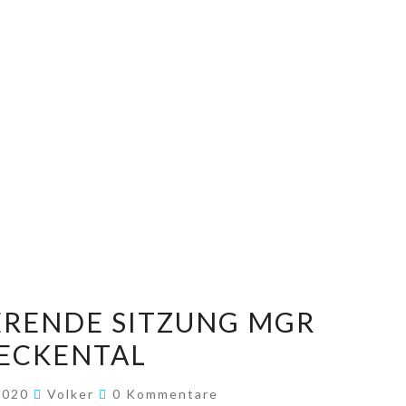
KONSTITUIERENDE
ERENDE SITZUNG MGR
SITZUNG
ECKENTAL
MGR
ECKENTAL
Kommentare
 2020
Volker
0 Kommentare