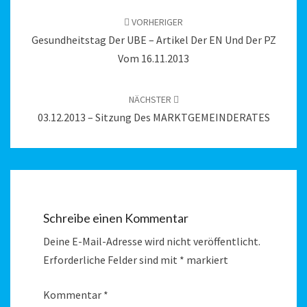
VORHERIGER
Gesundheitstag Der UBE – Artikel Der EN Und Der PZ
Vom 16.11.2013
NÄCHSTER
03.12.2013 – Sitzung Des MARKTGEMEINDERATES
Schreibe einen Kommentar
Deine E-Mail-Adresse wird nicht veröffentlicht.
Erforderliche Felder sind mit
*
markiert
Kommentar
*