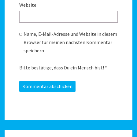
Website
Name, E-Mail-Adresse und Website in diesem
Browser für meinen nächsten Kommentar
speichern.
Bitte bestätige, dass Du ein Mensch bist!
*