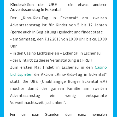
Kinderaktion der UBE – ein etwas anderer
Adventssamstag in Eckental
Der „Kino-Kids-Tag in Eckental“ am zweiten
Adventssamstag ist für Kinder von 5 bis 12 Jahren
(gerne auch in Begleitung) gedacht und findet statt:
• am Samstag, den 7.12.2013 von 10.30 Uhr bis ca. 13.00
Uhr
• in den Casino Lichtspielen – Eckental in Eschenau
• der Eintritt zu dieser Veranstaltung ist FREI!
Zum ersten Mal findet in Eschenau in den
Casino
Lichtspielen
die Aktion „Kino-Kids-Tag in Eckental“
statt. Die UBE (Unabhängige Bürger Eckental e.V.)
möchte damit der ganzen Familie am zweiten
Adventssamstag ein wenig entspannte
Vorweihnachtszeit „schenken“.
Für ein paar Stunden dem ganz normalen