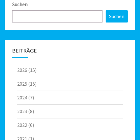
Suchen
Suchen
BEITRÄGE
2026
(15)
2025
(15)
2024
(7)
2023
(8)
2022
(6)
2021
(1)