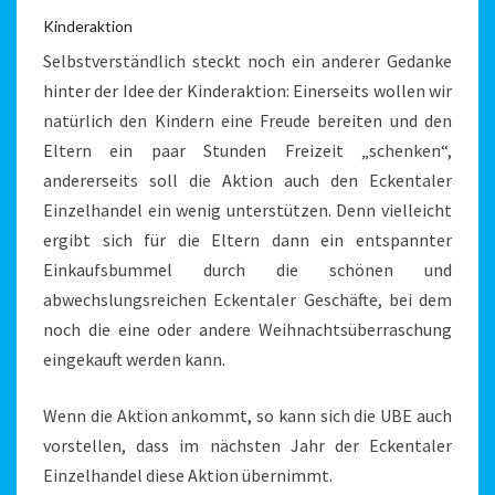
Kinderaktion
Selbstverständlich steckt noch ein anderer Gedanke
hinter der Idee der Kinderaktion: Einerseits wollen wir
natürlich den Kindern eine Freude bereiten und den
Eltern ein paar Stunden Freizeit „schenken“,
andererseits soll die Aktion auch den Eckentaler
Einzelhandel ein wenig unterstützen. Denn vielleicht
ergibt sich für die Eltern dann ein entspannter
Einkaufsbummel durch die schönen und
abwechslungsreichen Eckentaler Geschäfte, bei dem
noch die eine oder andere Weihnachtsüberraschung
eingekauft werden kann.
Wenn die Aktion ankommt, so kann sich die UBE auch
vorstellen, dass im nächsten Jahr der Eckentaler
Einzelhandel diese Aktion übernimmt.