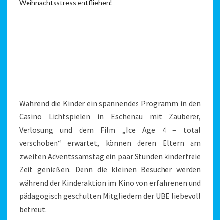
Weihnachtsstress entfliehen!
Während die Kinder ein spannendes Programm in den
Casino Lichtspielen in Eschenau mit Zauberer,
Verlosung und dem Film „Ice Age 4 – total
verschoben“ erwartet, können deren Eltern am
zweiten Adventssamstag ein paar Stunden kinderfreie
Zeit genießen. Denn die kleinen Besucher werden
während der Kinderaktion im Kino von erfahrenen und
pädagogisch geschulten Mitgliedern der UBE liebevoll
betreut.