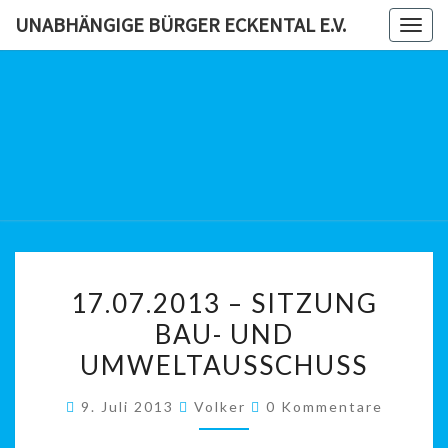
Skip
UNABHÄNGIGE BÜRGER ECKENTAL E.V.
Togg
to
navig
content
UNABHÄN
BÜRG
ECKENTAL
17.07.2013
17.07.2013 – SITZUNG
–
BAU- UND
SITZUNG
UMWELTAUSSCHUSS
BAU-
UND
Kommentare
9. Juli 2013
Volker
0 Kommentare
UMWELTAUSSCHUSS