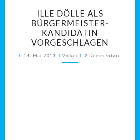
ILLE
ILLE DÖLLE ALS
DÖLLE
BÜRGERMEISTER-
ALS
KANDIDATIN
BÜRGERMEISTER-
KANDIDATIN
VORGESCHLAGEN
VORGESCHLAGEN
Kommentare
14. Mai 2013
Volker
2 Kommentare