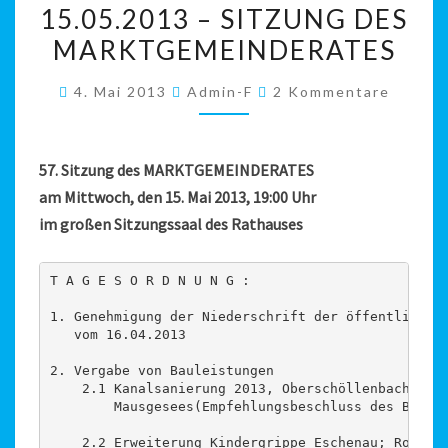
15.05.2013 – SITZUNG DES
–
MARKTGEMEINDERATES
SITZUNG
DES
Kommentare
4. Mai 2013
Admin-F
2 Kommentare
MARKTGEMEINDERATES
57. Sitzung des MARKTGEMEINDERATES
am Mittwoch, den 15. Mai 2013, 19:00 Uhr
im großen Sitzungssaal des Rathauses
T A G E S O R D N U N G :

1. Genehmigung der Niederschrift der öffentlichen 
   vom 16.04.2013

2. Vergabe von Bauleistungen

    2.1 Kanalsanierung 2013, Oberschöllenbach 2. B
        Mausgesees(Empfehlungsbeschluss des Bau- u
    2.2 Erweiterung Kindergrippe Eschenau; Rohbaua