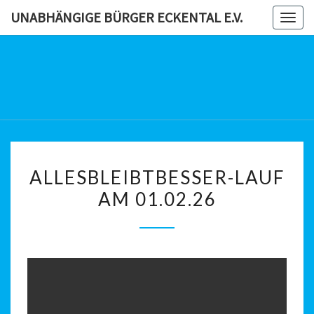
Skip
UNABHÄNGIGE BÜRGER ECKENTAL E.V.
Togg
to
navig
content
UNABHÄN
BÜRG
ECKENTAL
ALLESBLEIBTBESSER-
ALLESBLEIBTBESSER-LAUF
LAUF
AM 01.02.26
AM
01.02.26