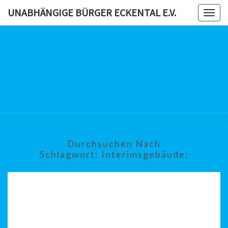
Skip
UNABHÄNGIGE BÜRGER ECKENTAL E.V.
Togg
to
navig
content
UNABHÄN
BÜRG
ECKENTAL
Durchsuchen Nach
Schlagwort:
Interimsgebäude;