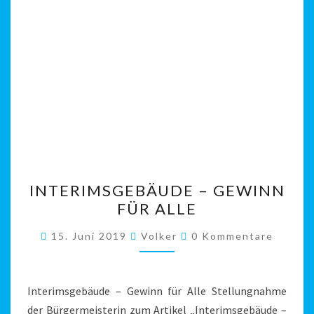
INTERIMSGEBÄUDE
INTERIMSGEBÄUDE – GEWINN
–
FÜR ALLE
GEWINN
FÜR
Kommentare
15. Juni 2019
Volker
0 Kommentare
ALLE
Interimsgebäude – Gewinn für Alle Stellungnahme
der Bürgermeisterin zum Artikel „Interimsgebäude –