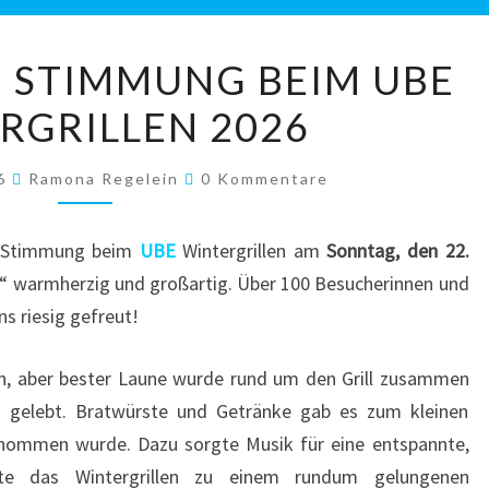
WINTERLICHE
 STIMMUNG BEIM UBE
STIMMUNG
RGRILLEN 2026
BEIM
UBE
Kommentare
WINTERGRILLEN
26
Ramona Regelein
0 Kommentare
2026
e Stimmung beim
UBE
Wintergrillen am
Sonntag, den 22.
“ warmherzig und großartig. Über 100 Besucherinnen und
s riesig gefreut!
n, aber bester Laune wurde rund um den Grill zusammen
t gelebt. Bratwürste und Getränke gab es zum kleinen
enommen wurde. Dazu sorgte Musik für eine entspannte,
te das Wintergrillen zu einem rundum gelungenen