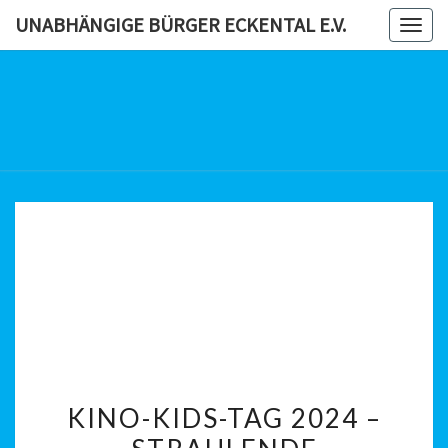
Skip
UNABHÄNGIGE BÜRGER ECKENTAL E.V.
Togg
to
navig
content
UNABHÄN
BÜRG
ECKENTAL
KINO-
KINO-KIDS-TAG 2024 –
KIDS-