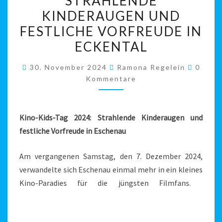
STRAHLENDE
TAG
KINDERAUGEN UND
2024
–
FESTLICHE VORFREUDE IN
STRAHLENDE
ECKENTAL
KINDERAUGEN
Komme
UND
30. November 2024
Ramona Regelein
0
Kommentare
FESTLICHE
VORFREUDE
IN
Kino-Kids-Tag 2024: Strahlende Kinderaugen und
ECKENTAL
festliche Vorfreude in Eschenau
Am vergangenen Samstag, den 7. Dezember 2024,
verwandelte sich Eschenau einmal mehr in ein kleines
Kino-Paradies für die jüngsten Filmfans.