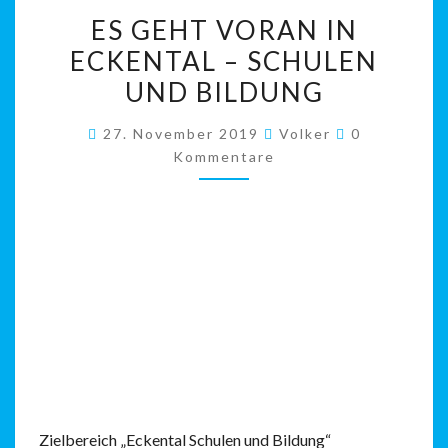
ES
ES GEHT VORAN IN
GEHT
ECKENTAL – SCHULEN
VORAN
UND BILDUNG
IN
ECKENTAL
Kommentare
27. November 2019
Volker
0
–
Kommentare
SCHULEN
UND
BILDUNG
Zielbereich „Eckental Schulen und Bildung“