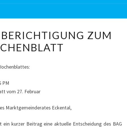
27.02.2013
 – BERICHTIGUNG ZUM
–
CHENBLATT
BERICHTIGUNG
ZUM
WOCHENBLATT
 Wochenblattes:
56 PM
att vom 27. Februar
des Marktgemeinderates Eckental,
 ein kurzer Beitrag eine aktuelle Entscheidung des BAG