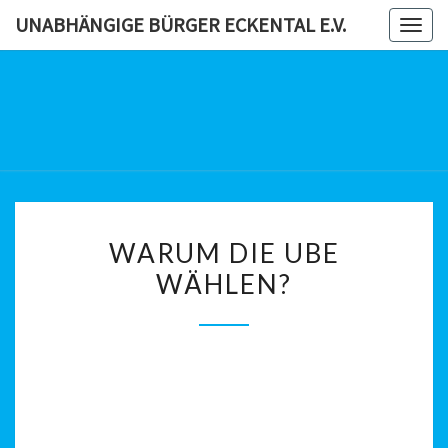
Skip
UNABHÄNGIGE BÜRGER ECKENTAL E.V.
Togg
to
navig
content
UNABHÄN
BÜRG
ECKENTAL
WARUM
WARUM DIE UBE
DIE
WÄHLEN?
UBE
WÄHLEN?