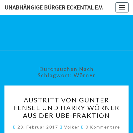
Skip
UNABHÄNGIGE BÜRGER ECKENTAL E.V.
Togg
to
navig
content
UNABHÄN
BÜRG
ECKENTAL
Durchsuchen Nach
Schlagwort:
Wörner
AUSTRITT
AUSTRITT VON GÜNTER
VON
FENSEL UND HARRY WÖRNER
GÜNTER
AUS DER UBE-FRAKTION
FENSEL
UND
Kommentare
23. Februar 2017
Volker
0 Kommentare