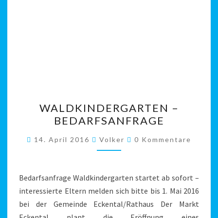
WALDKINDERGARTEN
WALDKINDERGARTEN –
–
BEDARFSANFRAGE
BEDARFSANFRAGE
Kommentare
14. April 2016
Volker
0 Kommentare
Bedarfsanfrage Waldkindergarten startet ab sofort –
interessierte Eltern melden sich bitte bis 1. Mai 2016
bei der Gemeinde Eckental/Rathaus Der Markt
Eckental plant die Eröffnung eines