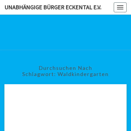
Skip
UNABHÄNGIGE BÜRGER ECKENTAL E.V.
Togg
to
navig
content
UNABHÄN
BÜRG
ECKENTAL
Durchsuchen Nach
Schlagwort:
Waldkindergarten