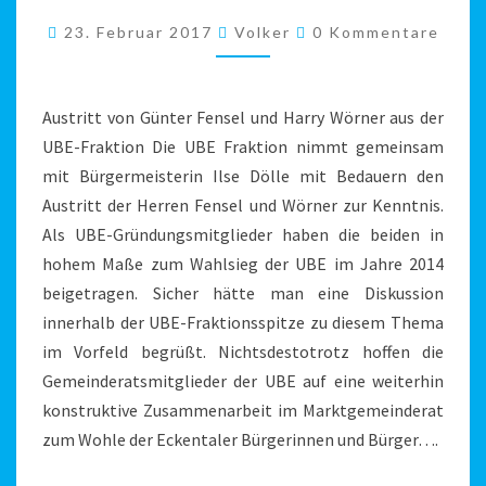
UND
Kommentare
23. Februar 2017
Volker
0 Kommentare
HARRY
WÖRNER
AUS
Austritt von Günter Fensel und Harry Wörner aus der
DER
UBE-Fraktion Die UBE Fraktion nimmt gemeinsam
UBE-
mit Bürgermeisterin Ilse Dölle mit Bedauern den
FRAKTION
Austritt der Herren Fensel und Wörner zur Kenntnis.
Als UBE-Gründungsmitglieder haben die beiden in
hohem Maße zum Wahlsieg der UBE im Jahre 2014
beigetragen. Sicher hätte man eine Diskussion
innerhalb der UBE-Fraktionsspitze zu diesem Thema
im Vorfeld begrüßt. Nichtsdestotrotz hoffen die
Gemeinderatsmitglieder der UBE auf eine weiterhin
konstruktive Zusammenarbeit im Marktgemeinderat
zum Wohle der Eckentaler Bürgerinnen und Bürger….