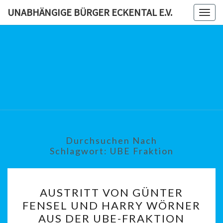
Skip
UNABHÄNGIGE BÜRGER ECKENTAL E.V.
Togg
to
navig
content
UNABHÄN
BÜRG
ECKENTAL
Durchsuchen Nach
Schlagwort:
UBE Fraktion
AUSTRITT
AUSTRITT VON GÜNTER
VON
FENSEL UND HARRY WÖRNER
GÜNTER
AUS DER UBE-FRAKTION
FENSEL