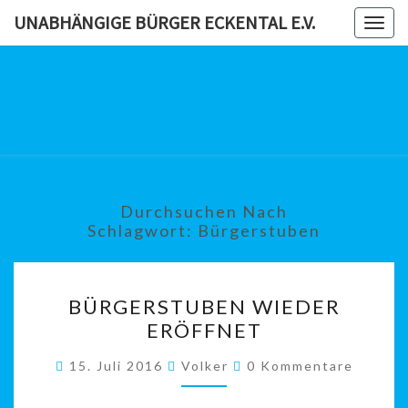
Skip
UNABHÄNGIGE BÜRGER ECKENTAL E.V.
Togg
to
navig
content
UNABHÄN
BÜRG
ECKENTAL
Durchsuchen Nach
Schlagwort:
Bürgerstuben
BÜRGERSTUBEN
BÜRGERSTUBEN WIEDER
WIEDER
ERÖFFNET
ERÖFFNET
Kommentare
15. Juli 2016
Volker
0 Kommentare