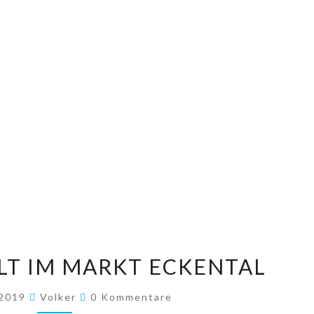
ARTENVIELFALT
LT IM MARKT ECKENTAL
IM
MARKT
Kommentare
 2019
Volker
0 Kommentare
ECKENTAL