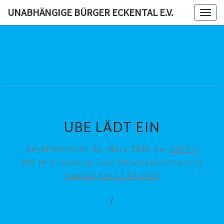
Skip
UNABHÄNGIGE BÜRGER ECKENTAL E.V.
Togg
to
navig
content
UNABHÄN
BÜRG
ECKENTAL
UBE LÄDT EIN
Veröffentlicht
21. März 2025
Um
1417 ×
942
In
Einladung Zum Kirschblütenfest In
Oedhof Am 13.04.2025
/