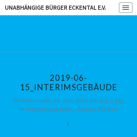
Skip
UNABHÄNGIGE BÜRGER ECKENTAL E.V.
Togg
to
navig
content
UNABHÄN
BÜRG
ECKENTAL
2019-06-
15_INTERIMSGEBÄUDE
Veröffentlicht
15. Juni 2019
Um
326 × 245
In
Interimsgebäude – Gewinn Für Alle
/