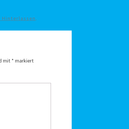
Hinterlassen
.
nd mit
*
markiert