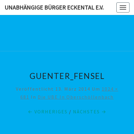
Skip
UNABHÄNGIGE BÜRGER ECKENTAL E.V.
Togg
to
navig
content
UNABHÄN
BÜRG
ECKENTAL
GUENTER_FENSEL
Veröffentlicht
13. März 2014
Um
1024 ×
681
In
Die UBE In Oberschöllenbach
← VORHERIGES
/
NÄCHSTES →