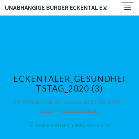
Skip
UNABHÄNGIGE BÜRGER ECKENTAL E.V.
Togg
to
navig
content
UNABHÄN
BÜRG
ECKENTAL
ECKENTALER_GESUNDHEI
TSTAG_2020 (3)
Veröffentlicht
14. Januar 2020
Um
1600 ×
1020
In
Bildergalerie
← VORHERIGES
/
NÄCHSTES →