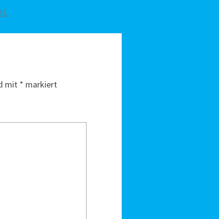
RL
.
nd mit
*
markiert