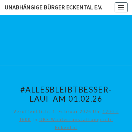
Skip
UNABHÄNGIGE BÜRGER ECKENTAL E.V.
Togg
to
navig
content
UNABHÄN
BÜRG
ECKENTAL
#ALLESBLEIBTBESSER-
LAUF AM 01.02.26
Veröffentlicht
1. Februar 2026
Um
1200 ×
1600
In
UBE Wahlveranstaltungen In
Eckental