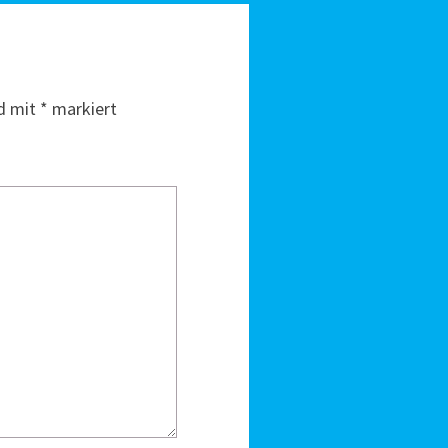
nd mit
*
markiert