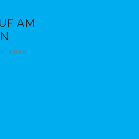
AUF AM
EN
50
In
UBE