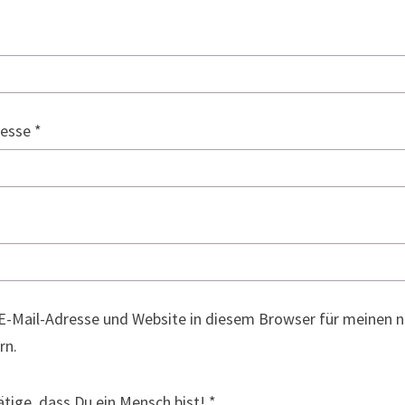
resse
*
E-Mail-Adresse und Website in diesem Browser für meinen
rn.
ätige, dass Du ein Mensch bist!
*