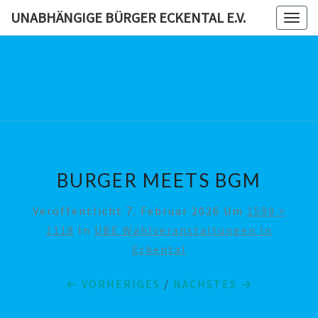
Skip
UNABHÄNGIGE BÜRGER ECKENTAL E.V.
Togg
to
navig
content
UNABHÄN
BÜRG
ECKENTAL
BURGER MEETS BGM
Veröffentlicht
7. Februar 2026
Um
1599 ×
1118
In
UBE Wahlveranstaltungen In
Eckental
← VORHERIGES
/
NÄCHSTES →