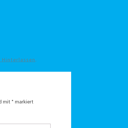
Hinterlassen
.
nd mit
*
markiert