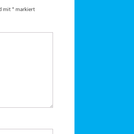
nd mit
*
markiert