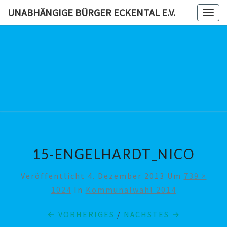
Skip
UNABHÄNGIGE BÜRGER ECKENTAL E.V.
Togg
to
navig
content
UNABHÄN
BÜRG
ECKENTAL
15-ENGELHARDT_NICO
Veröffentlicht
4. Dezember 2013
Um
739 ×
1024
In
Kommunalwahl 2014
← VORHERIGES
/
NÄCHSTES →