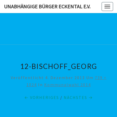
Skip
UNABHÄNGIGE BÜRGER ECKENTAL E.V.
Togg
to
navig
content
UNABHÄN
BÜRG
ECKENTAL
12-BISCHOFF_GEORG
Veröffentlicht
4. Dezember 2013
Um
739 ×
1024
In
Kommunalwahl 2014
← VORHERIGES
/
NÄCHSTES →