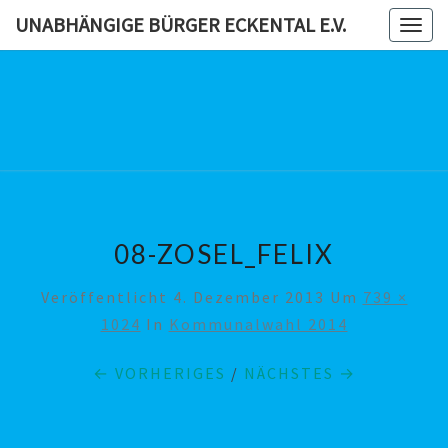
Skip
UNABHÄNGIGE BÜRGER ECKENTAL E.V.
Togg
to
navig
content
UNABHÄN
BÜRG
ECKENTAL
08-ZOSEL_FELIX
Veröffentlicht
4. Dezember 2013
Um
739 ×
1024
In
Kommunalwahl 2014
← VORHERIGES
/
NÄCHSTES →