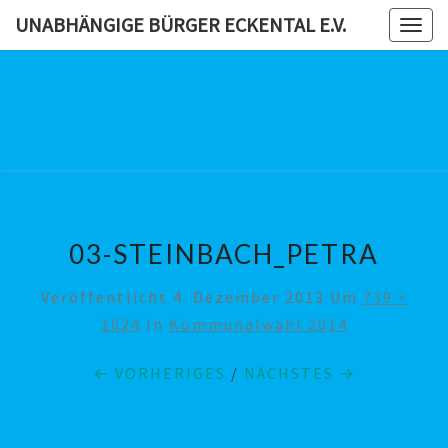
Skip
UNABHÄNGIGE BÜRGER ECKENTAL E.V.
Togg
to
navig
content
UNABHÄN
BÜRG
ECKENTAL
03-STEINBACH_PETRA
Veröffentlicht
4. Dezember 2013
Um
739 ×
1024
In
Kommunalwahl 2014
← VORHERIGES
/
NÄCHSTES →