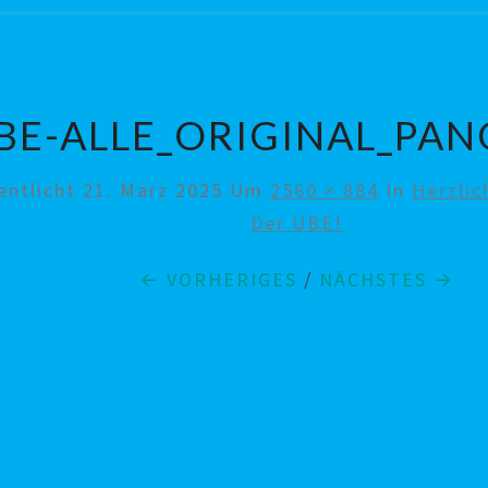
BE-ALLE_ORIGINAL_PA
entlicht
21. März 2025
Um
2560 × 884
In
Herzli
Der UBE!
← VORHERIGES
/
NÄCHSTES →