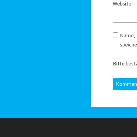
Website
Name, 
speiche
Bitte best