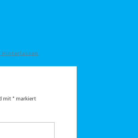
Hinterlassen
.
nd mit
*
markiert