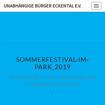
Skip
UNABHÄNGIGE BÜRGER ECKENTAL E.V.
Togg
to
navig
content
UNABHÄN
BÜRG
ECKENTAL
SOMMERFESTIVAL-IM-
PARK_2019
Veröffentlicht
11. April 2019
Um
959 × 280
In
Sommerfestival Im Park
/