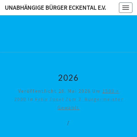
Skip
UNABHÄNGIGE BÜRGER ECKENTAL E.V.
Togg
to
navig
content
UNABHÄN
BÜRG
ECKENTAL
2026
Veröffentlicht
20. Mai 2026
Um
1500 ×
2000
In
Felix Zosel Zum 2. Bürgermeister
Gewählt
/