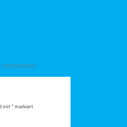
Hinterlassen
.
nd mit
*
markiert