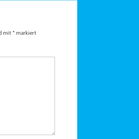
nd mit
*
markiert