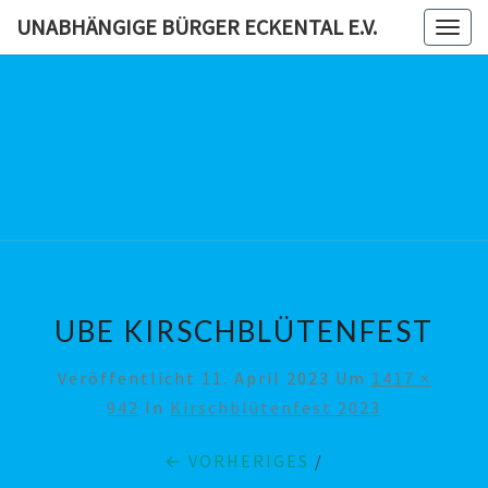
Skip
UNABHÄNGIGE BÜRGER ECKENTAL E.V.
Togg
to
navig
content
UNABHÄN
BÜRG
ECKENTAL
UBE KIRSCHBLÜTENFEST
Veröffentlicht
11. April 2023
Um
1417 ×
942
In
Kirschblütenfest 2023
← VORHERIGES
/