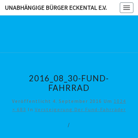
Skip
UNABHÄNGIGE BÜRGER ECKENTAL E.V.
Togg
to
navig
content
UNABHÄN
BÜRG
ECKENTAL
2016_08_30-FUND-
FAHRRAD
Veröffentlicht
4. September 2016
Um
1024
× 683
In
Versteigerung Der Fund-Fahrräder
/