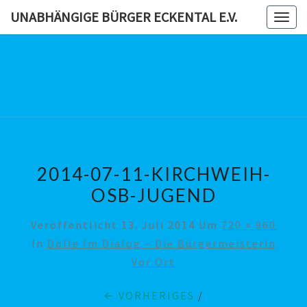
Skip
UNABHÄNGIGE BÜRGER ECKENTAL E.V.
Togg
to
navig
content
UNABHÄN
BÜRG
ECKENTAL
2014-07-11-KIRCHWEIH-
OSB-JUGEND
Veröffentlicht
13. Juli 2014
Um
720 × 960
In
Dölle Im Dialog – Die Bürgermeisterin
Vor Ort
← VORHERIGES
/